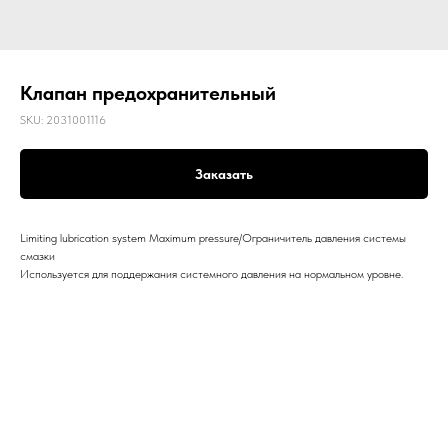
Клапан предохранительный
SKU:
2031001116
Заказать
Limiting lubrication system Maximum pressure/Ограничитель давления системы
смазки
Используется для поддержания системного давления на нормальном уровне.