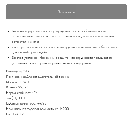
Заказать
Благодаря улучшенному рисунку протектора с глубокими пазами
интенсивность износа и стоимость эксплуатации в суровых условиях
остаются низкими
Сверхустойчивый к порезам и износу резиновый компаунд обеспечивает
длительный срок службы
За счет усиленной боковины с защитой по окружности повышается
устойчивость на дороге и прочность на порез/прокол
Категория: OTR
Применение: Для вспомогательной техники
Модель: SQWD
Размер: 26.5R25
Норма слойности: **
Тип (TT/TL): TL
Глубина протектора, мм: 95
Номинальная грузоподъемность, кг: 14000
Код TRA: L-5