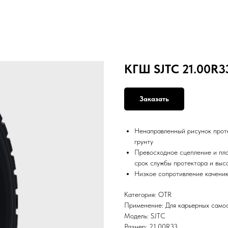
КГШ SJTC 21.00R3
Заказать
Ненаправленный рисунок проте
грунту
Превосходное сцепление и пла
срок службы протектора и выс
Низкое сопротивление качени
Категория: OTR
Применение: Для карьерных само
Модель: SJTC
Размер: 21.00R33