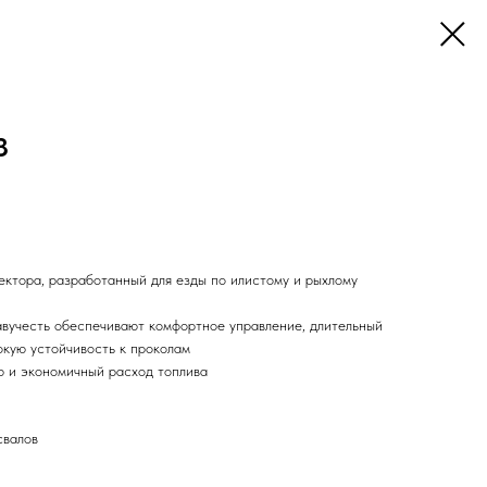
3
ктора, разработанный для езды по илистому и рыхлому
вучесть обеспечивают комфортное управление, длительный
окую устойчивость к проколам
ю и экономичный расход топлива
свалов