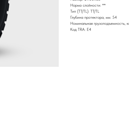
Норма слойности: **
Тип (TT/TL): TT/TL
Глубина протектора, мм: 54
Номинальная грузоподъемность, к
Код TRA: E4