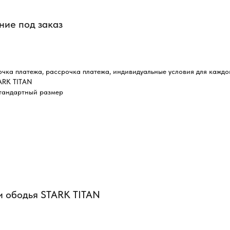
ние под заказ
очка платежа, рассрочка платежа, индивидуальные условия для каждо
TARK TITAN
стандартный размер
АЖЕМ С ВЫБОРОМ,
НСУЛЬТИРУЕМ
и ободья STARK TITAN
ЮАНСАМ И ПОМОЖЕМ
ТАВКОЙ