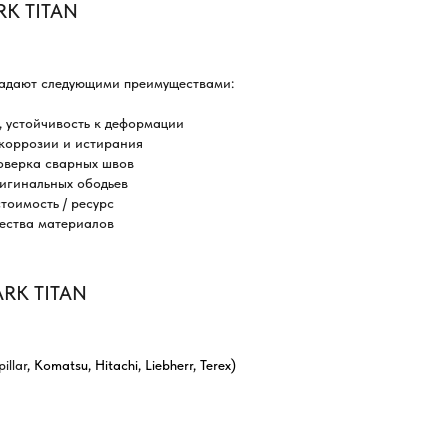
RK TITAN
адают следующими преимуществами:
, устойчивость к деформации
коррозии и истирания
оверка сварных швов
игинальных ободьев
оимость / ресурс
чества материалов
ARK TITAN
illar
, Komatsu, Hitachi, Liebherr, Terex)