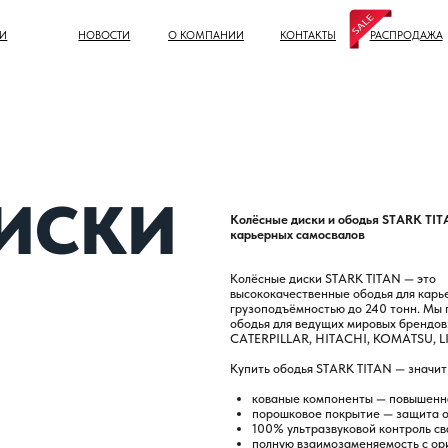
НОВОСТИ
О КОМПАНИИ
КОНТАКТЫ
РАСПРОДАЖА
СКИ
Колёсные диски и ободья STARK TITAN для
карьерных самосвалов
Колёсные диски STARK TITAN — это
высококачественные ободья для карьерной техники
грузоподъёмностью до 240 тонн. Мы производим
ободья для ведущих мировых брендов: БЕЛАЗ,
CATERPILLAR, HITACHI, KOMATSU, LIEBHERR, TEREX.
Купить ободья STARK TITAN — значит получить:
кованые компоненты — повышенная прочность
порошковое покрытие — защита от коррозии
100% ультразвуковой контроль сварных швов
полную взаимозаменяемость с оригинальными
колёсными дисками
Ободья «STARK TITAN» — проверены гигантами